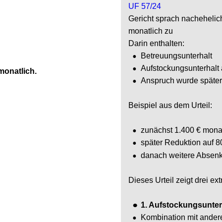
UF 57/24
Gericht sprach nachehelichen U
monatlich zu
Darin enthalten:
•
Betreuungsunterhalt
•
Aufstockungsunterhalt als
tlich.
•
Anspruch wurde später redu
Beispiel aus dem Urteil:
•
zunächst 1.400 € monatlic
•
später Reduktion auf 800 €
•
danach weitere Absenkun
Dieses Urteil zeigt drei extrem
•
1. Aufstockungsunterhalt i
•
Kombination mit anderen Un