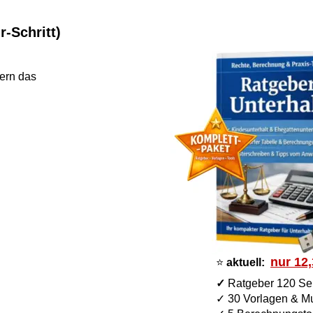
chritt)
das 
nur 12,30 
⭐ 
aktuell: 
✓ 
Ratgeber 120 Seiten
✓ 30 Vorlagen & Muster