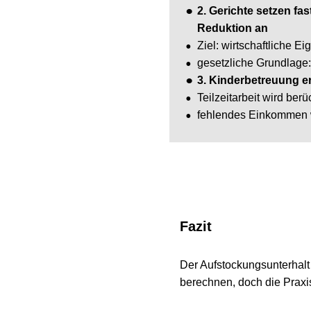
•
2. Gerichte setzen fast i
Reduktion an
•
Ziel: wirtschaftliche Eigens
•
gesetzliche Grundlage: §
•
3. Kinderbetreuung erhö
•
Teilzeitarbeit wird berücksi
•
fehlendes Einkommen wird 
Fazit 
Der Aufstockungsunterhalt läss
berechnen, doch die Praxis zei