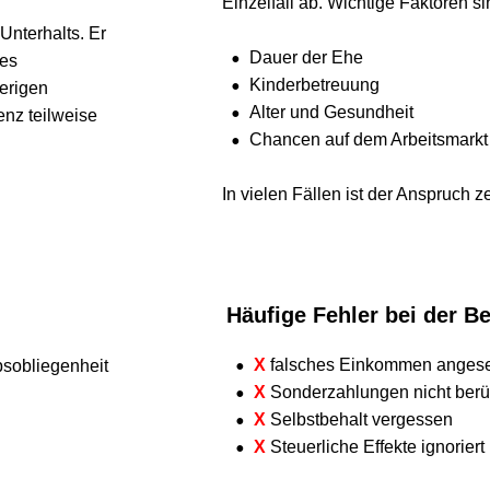
Einzelfall ab. Wichtige Faktoren sind:
rhalts. Er 
•
Dauer der Ehe
•
Kinderbetreuung
en 
•
Alter und Gesundheit
teilweise 
•
Chancen auf dem Arbeitsmarkt
In vielen Fällen ist der Anspruch zeitli
Häufige Fehler bei der Ber
•
X
 falsches Einkommen angesetzt (n
liegenheit 
•
X
 Sonderzahlungen nicht berücksi
•
X
 Selbstbehalt vergessen
•
X
 Steuerliche Effekte ignoriert