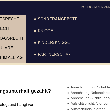
IMPRESSUM/ KONTAKT/ AGB
RECHT
•
SONDERANGEBOTE
HT 
•
KNIGGE
GSRECHT
•
KINDER/ KNIGGE
ARE
•
PARTNERSCHAFT
 ALLTAG
•
Anrechnung von Schulden
unterhalt gezahlt?
•
Anrechnung Nebeneinkomm
•
Anrechnung Ausbildungsgeld
•
Aufsichtspflicht, Alter vom Kin
egt und hängt vom 
•
Aufstockungsunterhalt