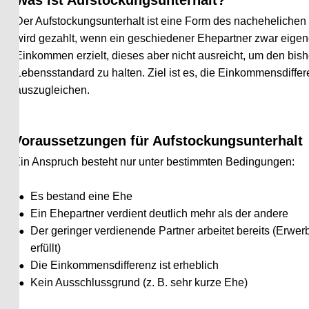
Der Aufstockungsunterhalt ist eine Form des nachehelichen Unte
wird gezahlt, wenn ein geschiedener Ehepartner zwar eigenes 
Einkommen erzielt, dieses aber nicht ausreicht, um den bisherig
Lebensstandard zu halten. Ziel ist es, die Einkommensdifferenz 
auszugleichen.
Voraussetzungen für Aufstockungsunterhalt
in Anspruch besteht nur unter bestimmten Bedingungen:
•
Es bestand eine Ehe
•
Ein Ehepartner verdient deutlich mehr als der andere
•
Der geringer verdienende Partner arbeitet bereits (Erwerbsob
erfüllt)
•
Die Einkommensdifferenz ist erheblich
•
Kein Ausschlussgrund (z. B. sehr kurze Ehe)