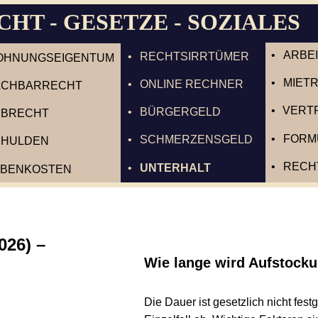
T - GESETZE - SOZIALES
•
ARBEITS
•
RECHTSIRRTÜMER
UNGSEIGENTUM
•
MIETREC
•
ONLINE RECHNER
BARRECHT
•
VERTRA
•
BÜRGERGELD
ECHT
•
FORMUL
•
SCHMERZENSGELD
LDEN
•
RECHT IM
•
UNTERHALT
NKOSTEN
) – 
Wie lange wird Aufstockungs
Die Dauer ist gesetzlich nicht festgel