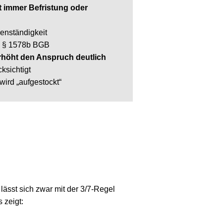
mmer Befristung oder 
tändigkeit
 1578b BGB
ht den Anspruch deutlich
chtigt
„aufgestockt“
t sich zwar mit der 3/7-Regel 
gt: