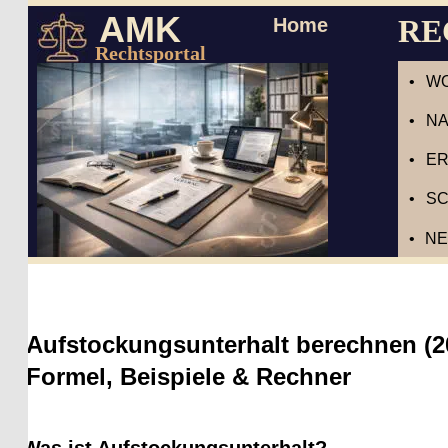
AMK
RECH
Home
Rechtsportal
•
WOHN
•
NACH
•
ERBR
•
SCHU
•
NEBE
Aufstockungsunterhalt berechnen (2026
Formel, Beispiele & Rechner
Was ist Aufstockungsunterhalt?