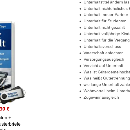
•
Unterhaltstitel ändern lassen
•
Unterhalt nichteheliches Kind
•
Unterhalt, neuer Partner
•
Unterhalt für Studenten
•
Unterhalt nicht gezahlt 
•
Unterhalt volljährige Kinder
•
Unterhalt für die Vergangenhe
•
Unterhaltsvorschuss
•
Vaterschaft anfechten
•
Versorgungsausgleich
•
Verzicht auf Unterhalt
•
Was ist Gütergemeinschaft 
•
Was heißt Gütertrennung
•
wie lange Unterhalt zahlen
•
Wohnvorteil beim Unterhalt
•
Zugewinnausgleich
€
 +
briefe