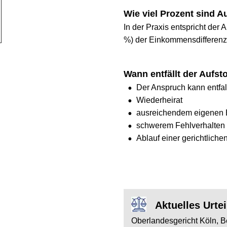
Wie viel Prozent sind Aufs
In der Praxis entspricht der Ansp
%) der Einkommensdifferenz.
Wann entfällt der Aufstoc
•
Der Anspruch kann entfallen 
•
Wiederheirat
•
ausreichendem eigenen Ei
•
schwerem Fehlverhalten
•
Ablauf einer gerichtlichen Be
        Aktuelles Urteil 
Oberlandesgericht Köln, Besc