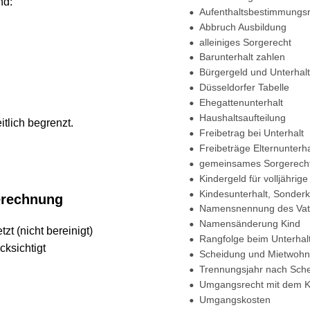
•
Aufenthaltsbestimmungsrech
•
Abbruch Ausbildung
•
alleiniges Sorgerecht
•
Barunterhalt zahlen
•
Bürgergeld und Unterhalt
•
Düsseldorfer Tabelle
•
Ehegattenunterhalt
•
Haushaltsaufteilung
ch begrenzt.
•
Freibetrag bei Unterhalt
•
Freibeträge Elternunterhalt
•
gemeinsames Sorgerecht
•
Kindergeld für volljährige Kin
•
Kindesunterhalt, Sonderkost
echnung
•
Namensnennung des Vaters
•
Namensänderung Kind
icht bereinigt)
•
Rangfolge beim Unterhalt
chtigt
•
Scheidung und Mietwohnung
•
Trennungsjahr nach Scheidu
•
Umgangsrecht mit dem Kind
•
Umgangskosten