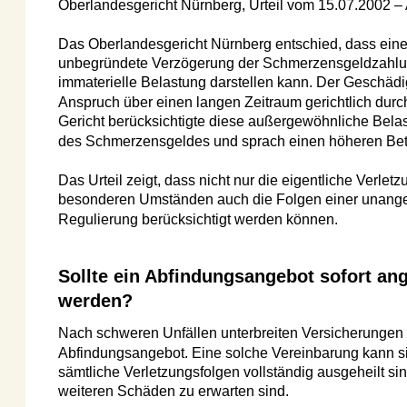
Oberlandesgericht Nürnberg, Urteil vom 15.07.2002 – Az.
Das Oberlandesgericht Nürnberg entschied, dass eine jah
unbegründete Verzögerung der Schmerzensgeldzahlung ei
immaterielle Belastung darstellen kann. Der Geschädigte 
Anspruch über einen langen Zeitraum gerichtlich durchset
Gericht berücksichtigte diese außergewöhnliche Belastun
des Schmerzensgeldes und sprach einen höheren Betrag 
Das Urteil zeigt, dass nicht nur die eigentliche Verletzung,
besonderen Umständen auch die Folgen einer unangeme
Regulierung berücksichtigt werden können.
Sollte ein Abfindungsangebot sofort ang
werden?
Nach schweren Unfällen unterbreiten Versicherungen gele
Abfindungsangebot. Eine solche Vereinbarung kann sinnvo
sämtliche Verletzungsfolgen vollständig ausgeheilt sind u
weiteren Schäden zu erwarten sind.