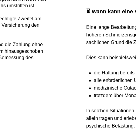
stritten ist.
⏳ Wann kann eine Ver
igte Zweifel am 
rsicherung den 
Eine lange Bearbeitungsdau
höheren Schmerzensgeld. E
sachlichen Grund die Zahlu
die Zahlung ohne 
hinausgeschoben 
Dies kann beispielsweise d
messung des 
•
die Haftung bereits ein
•
alle erforderlichen Unt
•
medizinische Gutachte
•
trotzdem über Monate o
In solchen Situationen müs
allein tragen und erleben d
psychische Belastung.