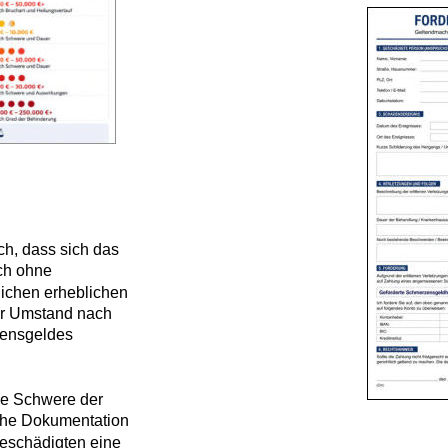
dass sich das 
hne 
en erheblichen 
mstand nach 
geldes 
Schwere der 
 Dokumentation 
ädigten eine 