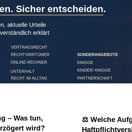
. Sicher entscheiden.
ktuelle Urteile 
ständlich erklärt
VERTRAGSRECHT
RECHTSIRRTÜMER
SONDERANGEBOTE
ONLINE RECHNER
KNIGGE
KINDER/ KNIGGE
UNTERHALT
PARTNERSCHAFT
RECHT IM ALLTAG
– Was tun, 
⚖️ Welche Aufgab
ögert wird?
Haftpflichtversi