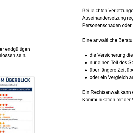
Bei leichten Verletzungen lä
Auseinandersetzung regulie
Personenschäden oder komp
Eine anwaltliche Beratung 
endgültigen 
•
die Versicherung die Haf
en sein.
•
nur einen Teil des Schm
•
über längere Zeit überhau
•
oder ein Vergleich ange
Ein Rechtsanwalt kann den S
Kommunikation mit der Ver