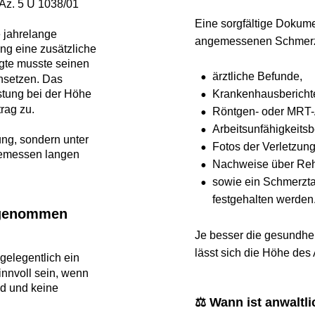
 5 U 1038/01
Eine sorgfältige Dokumentat
relange 
angemessenen Schmerzensg
ne zusätzliche 
musste seinen 
•
ärztliche Befunde,
zen. Das 
•
Krankenhausberichte,
g bei der Höhe 
zu.
•
Röntgen- oder MRT-Auf
•
Arbeitsunfähigkeitsbesc
 sondern unter 
•
Fotos der Verletzungen,
ssen langen 
•
Nachweise über Reha-
•
sowie ein Schmerztage
festgehalten werden.
enommen 
Je besser die gesundheitlic
lässt sich die Höhe des Ans
gentlich ein 
ll sein, wenn 
nd keine 
⚖️ Wann ist anwaltlich