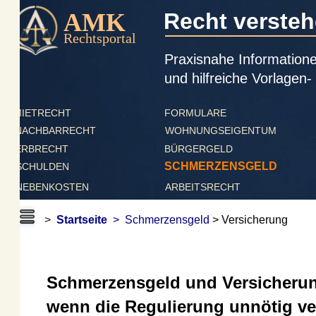
AMK
Recht verstehen
Rechtsportal
Praxisnahe Informationen, a
und hilfreiche Vorlagen- ver
IETRECHT 
FORMULARE
NACHBARRECHT
WOHNUNGSEIGENTUM
ERBRECHT
BÜRGERGELD
SCHMERZENSGELD
SCHULDEN
NEBENKOSTEN
ARBEITSRECHT
> 
Startseite
 >  
Schmerzensgeld
> Versicherung
Schmerzensgeld und Versicherung 
wenn die Regulierung unnötig verz