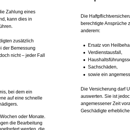
Zahlung eines 
Die Haftpflichtversicherung d
ann dies in 
berechtigte Ansprüche zu pr
n. 
anderem:
n zusätzlich 
•
Ersatz von Heilbehandl
der Bemessung 
•
Verdienstausfall,
nicht – jeder Fall 
•
Haushaltsführungsscha
•
Sachschäden,
•
sowie ein angemessene
Die Versicherung darf Unte
bei dem ein 
auswerten. Sie ist jedoch ve
uf eine schnelle 
angemessener Zeit voranzut
gers. 
Geschädigte erhebliche fin
ochen oder Monate. 
 die Bearbeitung 
ordert werden, die 