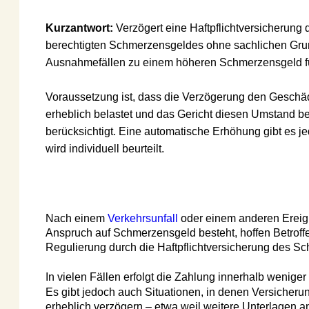
Kurzantwort: 
Verzögert eine Haftpflichtversicherung die 
berechtigten Schmerzensgeldes ohne sachlichen Grund, k
Ausnahmefällen zu einem höheren Schmerzensgeld führe
Voraussetzung ist, dass die Verzögerung den Geschädigte
erheblich belastet und das Gericht diesen Umstand bei 
berücksichtigt. Eine automatische Erhöhung gibt es jedoch 
wird individuell beurteilt.
Nach einem 
Verkehrsunfall
 oder einem anderen Ereignis, 
Anspruch auf Schmerzensgeld besteht, hoffen Betroffene a
Regulierung durch die Haftpflichtversicherung des Schädi
In vielen Fällen erfolgt die Zahlung innerhalb weniger W
Es gibt jedoch auch Situationen, in denen Versicherungen
erheblich verzögern – etwa weil weitere Unterlagen angef