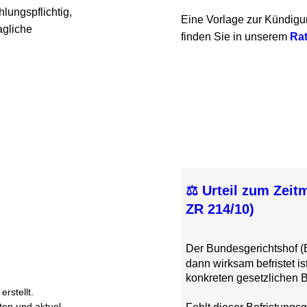
spflichtig, 
Eine Vorlage zur Kündigung e
che 
finden Sie in unserem 
Ratgeb
⚖️ Urteil zum Zeitmie
ZR 214/10)
Der Bundesgerichtshof (BGH) 
dann wirksam befristet ist, w
konkreten gesetzlichen Befris
llt.
und aktuel-