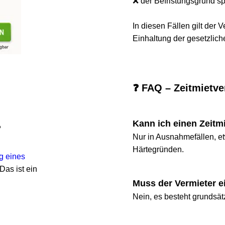
❌ der Befristungsgrund später
In diesen Fällen gilt der Vertr
Einhaltung der gesetzlichen 
❓ FAQ – Zeitmietvertr
Kann ich einen Zeitmietv
Nur in Ausnahmefällen, etwa 
Härtegründen.
nes 
st ein 
Muss der Vermieter eine
Nein, es besteht grundsätzlic