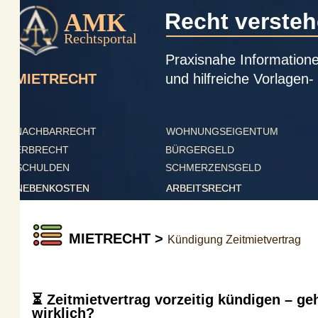
AMK
Recht verstehen
Rechtsportal
Praxisnahe Informationen, a
und hilfreiche Vorlagen- ver
MIETRECHT
NACHBARRECHT
WOHNUNGSEIGENTUM
ERBRECHT
BÜRGERGELD
SCHULDEN
SCHMERZENSGELD
NEBENKOSTEN
NEBENKOSTEN
ARBEITSRECHT
ARBEITSRECHT
MIETRECHT > 
Kündigung Zeitmietvertrag
⏳ Zeitmietvertrag vorzeitig kündigen – geht 
wirklich?