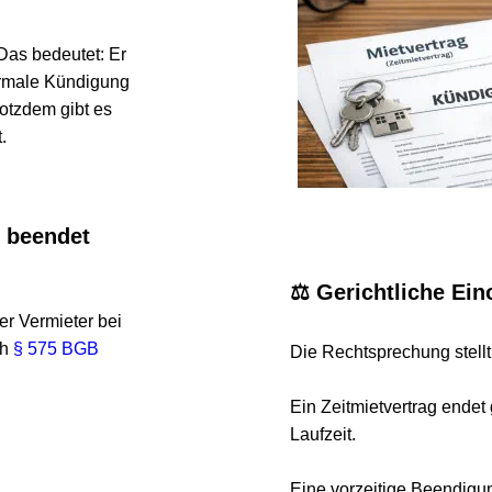
 bedeutet: Er 
le Kündigung 
em gibt es 
eendet 
⚖️ Gerichtliche Einor
ermieter bei 
 575 BGB 
Die Rechtsprechung stellt klar
Ein Zeitmietvertrag endet grun
Laufzeit.
Eine vorzeitige Beendigung k