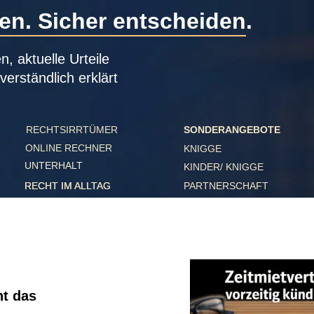
. Sicher entscheiden.
ktuelle Urteile 
ständlich erklärt
RECHTSIRRTÜMER
SONDERANGEBOTE
ONLINE RECHNER
KNIGGE
UNTERHALT
KINDER/ KNIGGE
PARTNERSCHAFT
RECHT IM ALLTAG
RECHT IM ALLTAG
das 