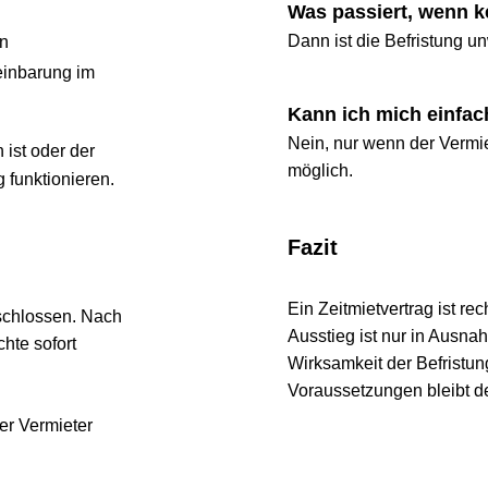
Was passiert, wenn kein
Dann ist die Befristung unwirk
arung im 
Kann ich mich einfach a
Nein, nur wenn der Vermieter f
oder der 
möglich.
nktionieren.
Fazit
Ein Zeitmietvertrag ist rechtli
ossen. Nach 
Ausstieg ist nur in Ausnahmef
sofort 
Wirksamkeit der Befristung u
Voraussetzungen bleibt der V
ermieter 