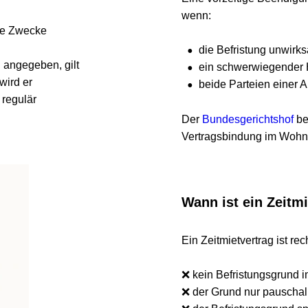
wenn:
Zwecke
•
die Befristung unwirksam 
gegeben, gilt 
•
ein schwerwiegender Härtef
 er 
•
beide Parteien einer Auf
ulär 
Der 
Bundesgerichtshof
 beton
Vertragsbindung im Wohnraum
Wann ist ein Zeitmiet
Ein Zeitmietvertrag ist rechtli
❌ kein Befristungsgrund im Ve
❌ der Grund nur pauschal ode