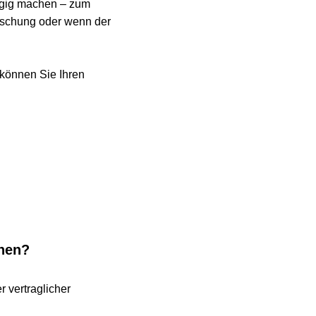
 machen – zum 
hung oder wenn der 
nen Sie Ihren 
n?
traglicher 