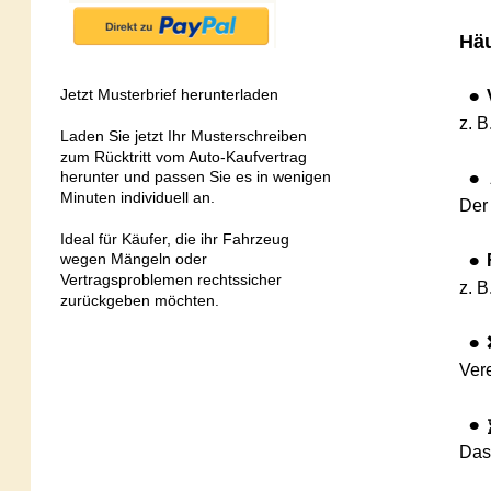
Häufig
Jetzt Musterbrief herunterladen
•
Ver
z. B. M
Laden Sie jetzt Ihr Musterschreiben 
zum Rücktritt vom Auto-Kaufvertrag 
herunter und passen Sie es in wenigen 
•
️ Ar
Minuten individuell an.
Der Ver
Ideal für Käufer, die ihr Fahrzeug 
wegen Mängeln oder 
•
Fal
Vertragsproblemen rechtssicher 
z. B. m
zurückgeben möchten.
•
❌ V
Vereinb
•
⏳ Li
Das Fahr