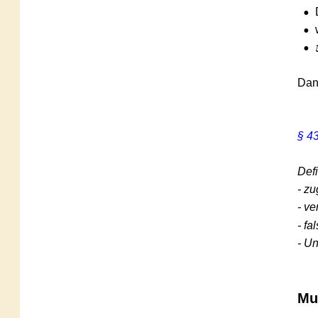
•
Dro
•
wese
•
⚖️ r
Dann ka
§ 434 
Definier
- zuges
- verde
- falsch
- Unfal
Muste