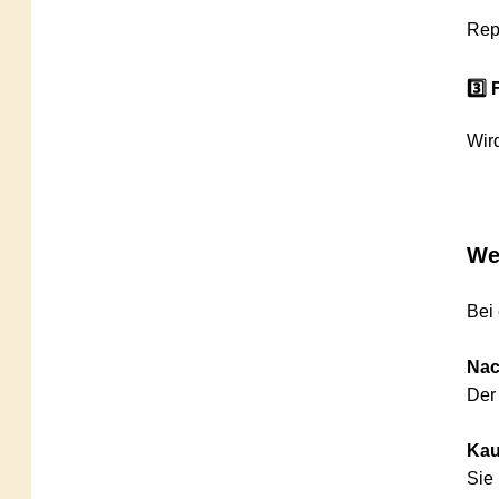
Reparat
3️⃣ Fri
Wird de
Welch
Bei ein
Nacher
Der Ver
Kaufpr
Sie beh