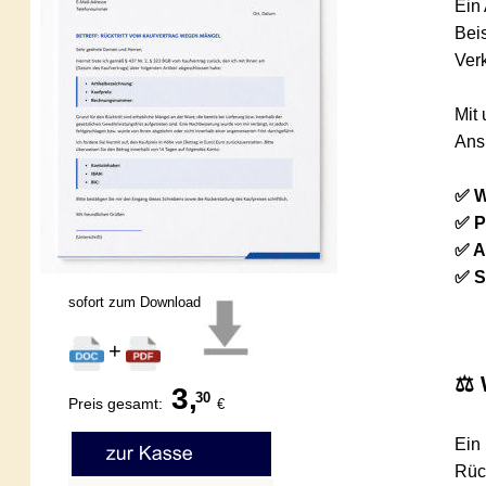
Ein Aut
Beispie
Verkäufe
Mit uns
Anspruc
✅ Word-
✅ PDF-
✅ Am P
✅ Speic
sofort zum Download
+
⚖️ Wa
3,
30
Preis gesamt:  
€
Ein Rück
Rücktrit