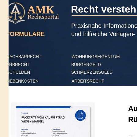
AMK
Recht verstehen
Rechtsportal
Praxisnahe Informationen, a
und hilfreiche Vorlagen- ver
FORMULARE
NACHBARRECHT
WOHNUNGSEIGENTUM
ERBRECHT
BÜRGERGELD
SCHULDEN
SCHMERZENSGELD
NEBENKOSTEN
ARBEITSRECHT
Auto
Rück