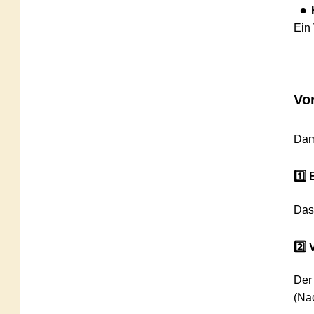
•
Kau
Ein Ver
Vorau
Damit de
1️⃣ Erh
Das Aut
2️⃣ Ver
Der Ver
(Nacherf