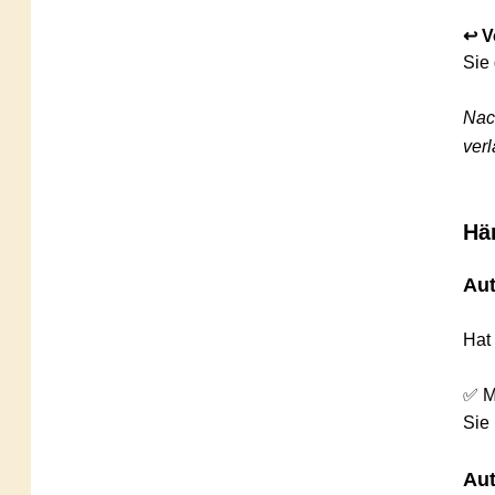
↩️ Vom 
Sie geb
Nach 
§
verlang
Händl
Auto v
Hat ein
✅ Minde
Sie kön
Auto p