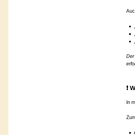
Auch be
•
⚠️ 
•
⚠️ f
•
⚠️ e
Der Rück
erfolgl
❗ Wan
In manch
Zum Bei
•
Argl