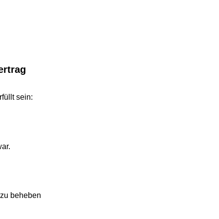
rag
 sein:
 beheben 