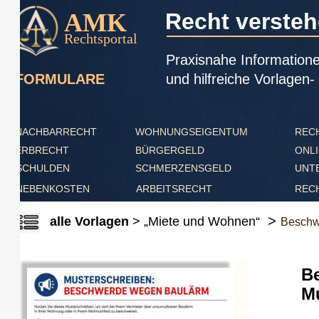
AMK
Recht verstehen
Rechtsportal
Praxisnahe Informationen, a
und hilfreiche Vorlagen- ver
FORMULARE
NACHBARRECHT
WOHNUNGSEIGENTUM
RECHTS
ERBRECHT
BÜRGERGELD
ONLINE 
SCHULDEN
SCHMERZENSGELD
UNTERH
NEBENKOSTEN
ARBEITSRECHT
RECHT I
>
alle Vorlagen
>
„Miete und Wohnen“
Beschwerd
Besc
Must