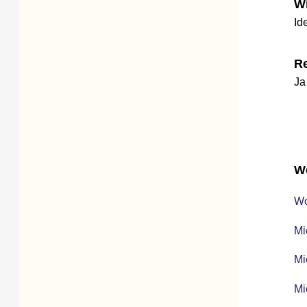
Wie l
Ideal 
Reich
Ja – w
Weite
Wohnu
Mietve
Mietm
Mietbü