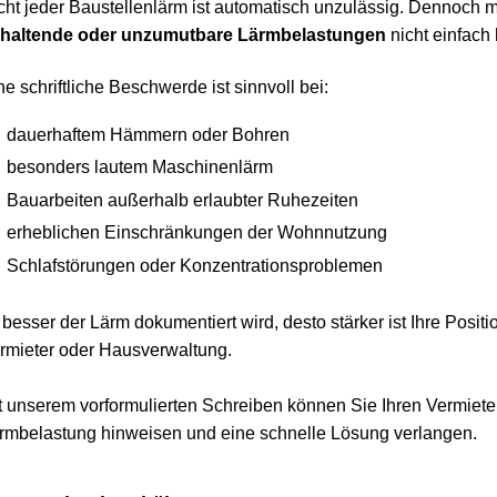
jeder Baustellenlärm ist automatisch unzulässig. Dennoch müss
tende oder unzumutbare Lärmbelastungen
 nicht einfach hi
chriftliche Beschwerde ist sinnvoll bei:
uerhaftem Hämmern oder Bohren
sonders lautem Maschinenlärm
uarbeiten außerhalb erlaubter Ruhezeiten
heblichen Einschränkungen der Wohnnutzung
hlafstörungen oder Konzentrationsproblemen
ser der Lärm dokumentiert wird, desto stärker ist Ihre Position 
ter oder Hausverwaltung.
serem vorformulierten Schreiben können Sie Ihren Vermieter offiz
lastung hinweisen und eine schnelle Lösung verlangen.