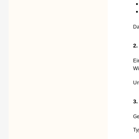
•
Ar
•
Au
Das Pr
2. Ve
Eine m
Wichti
Unser 
3. Fr
Geben 
Typisc