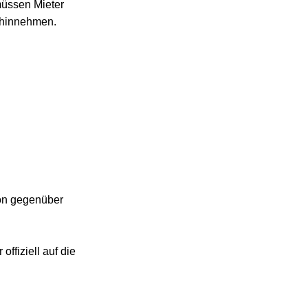
en Mieter 
nnehmen.
gegenüber 
iell auf die 