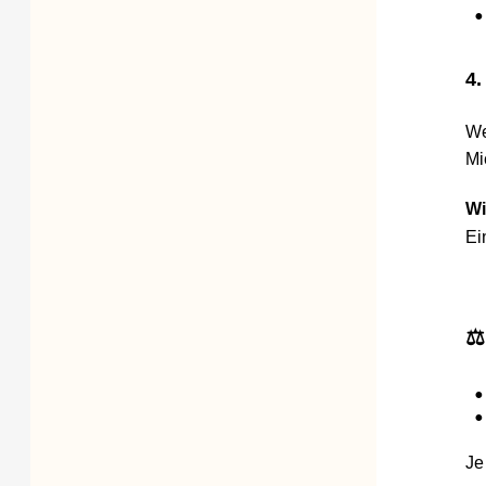
•
7 
4. Mi
Wenn d
Mietm
Wichti
Eine M
⚖️ W
•
Mi
•
St
Je nac