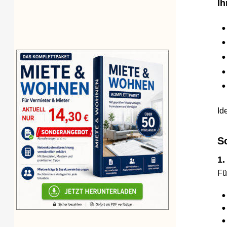
Ihr D
•
Pr
•
Vor
•
⚖️
•
✍️ 
•
Dr
Ideal 
So g
1. L
Führen
•
Da
•
Uh
•
Da