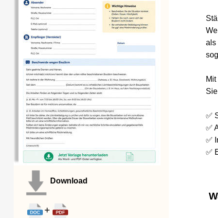
Ständi
Wenn Ih
als Mie
sogar d
Mit uns
Sie Ihr
✅ Sofor
✅ Als 
✅ Inklu
✅ Einf
Download
Wann
+