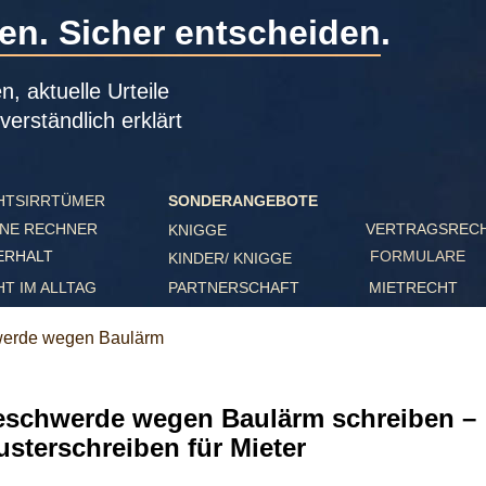
. Sicher entscheiden.
ktuelle Urteile 
ständlich erklärt
IRRTÜMER
SONDERANGEBOTE
RECHNER
VERTRAGSRECHT
KNIGGE
ALT
FORMULARE
KINDER/ KNIGGE
PARTNERSCHAFT
M ALLTAG
MIETRECHT 
e wegen Baulärm
hwerde wegen Baulärm schreiben – 
erschreiben für Mieter