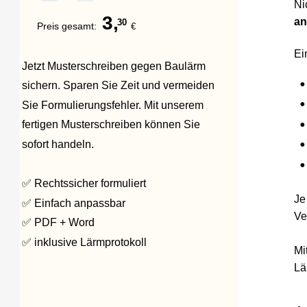
Nicht 
3,
anhal
30
Preis gesamt:  
€
Eine s
Jetzt Musterschreiben gegen Baulärm 
•
da
sichern. Sparen Sie Zeit und vermeiden 
•
be
Sie Formulierungsfehler. Mit unserem 
•
Ba
fertigen Musterschreiben können Sie 
•
er
sofort handeln.
•
Sc
✅ Rechtssicher formuliert
Je bes
✅ Einfach anpassbar
Vermie
✅ PDF + Word
✅ inklusive Lärmprotokoll
Mit un
Lärmbe